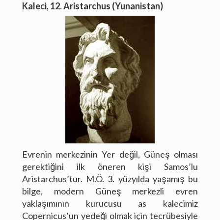
Kaleci, 12. Aristarchus (Yunanistan)
Blog
Gallery
İletişim
Evrenin merkezinin Yer değil, Güneş olması
gerektiğini ilk öneren kişi Samos’lu
Aristarchus’tur. M.Ö. 3. yüzyılda yaşamış bu
bilge, modern Güneş merkezli evren
yaklaşımının kurucusu as kalecimiz
Copernicus’un yedeği olmak için tecrübesiyle
Copyright text here